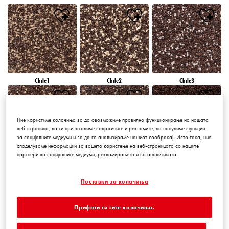
Chile1
Chile2
Chile3
Ние користиме колачиња за да овозможиме правилно функционирање на нашата
веб-страница, да ги прилагодиме содржините и рекламите, да понудиме функции
за социјалните медиуми и за да го анализираме нашиот сообраќај. Исто така, ние
споделуваме информации за вашето користење на веб-страницата со нашите
партнери во социјалните медиуми, рекламирањето и во аналитиката.
Chile4
Chile5
Chile6
Поставки за колачиња
Прифати ги сите колачиња.