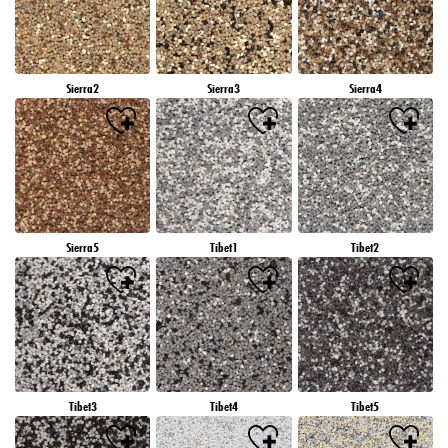
Sierra2
Sierra3
Sierra4
Sierra5
Tibet1
Tibet2
Tibet3
Tibet4
Tibet5