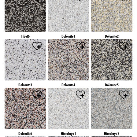
Tibet6
Dolomite1
Dolomite2
Dolomite3
Dolomite4
Dolomite5
Dolomite6
Himalaya1
Himalaya2