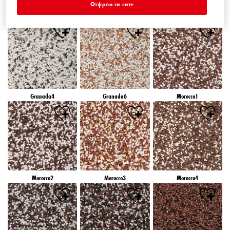
Отфрли ги сите
Granada1
Granada2
Granada3
Granada4
Granada6
Morocco1
Morocco2
Morocco3
Morocco4