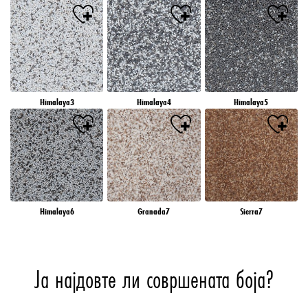
Himalaya3
Himalaya4
Himalaya5
Himalaya6
Granada7
Sierra7
Ја најдовте ли совршената боја?