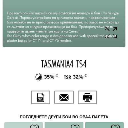
Презентираните нијанси се однесуваат на малтери и бои што ги нуди
Ceresit. Поради употребата на дигитални техники, презентираните
бои можеби не ги претставуваат оригиналните, па затоа не можат да
се сметаат за сигурна презентација на бои. Препорачуваме да ги
проверите автентичните тон карти на Ceresit.
The Grey Vibes color range is designed for use with special transparent
plaster bases for CT 74 and CT 76 renders.
TASMANIA4 TS4
35%
32%
ПОГЛЕДНЕТЕ ДРУГИ БОИ ВО ОВАА ПАЛЕТА