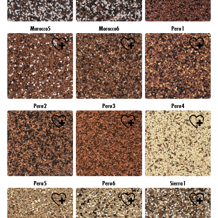
Morocco5
Morocco6
Peru1
Peru2
Peru3
Peru4
Peru5
Peru6
Sierra1