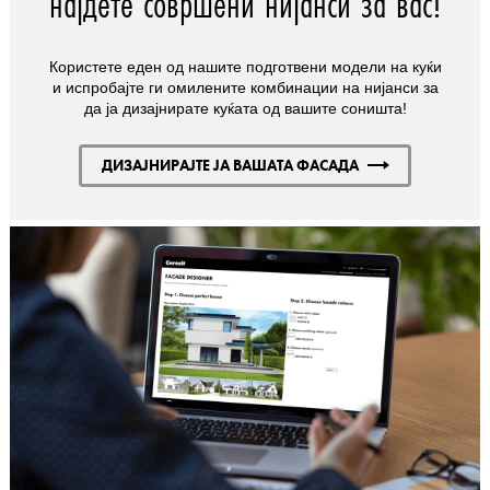
најдете совршени нијанси за вас!
Користете еден од нашите подготвени модели на куќи
и испробајте ги омилените комбинации на нијанси за
да ја дизајнирате куќата од вашите соништа!
ДИЗАЈНИРАЈТЕ ЈА ВАШАТА ФАСАДА