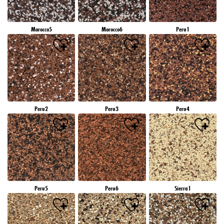
Morocco5
Morocco6
Peru1
Peru2
Peru3
Peru4
Peru5
Peru6
Sierra1