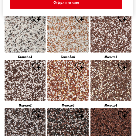
Отфрли ги сите
Granada1
Granada2
Granada3
Granada4
Granada6
Morocco1
Morocco2
Morocco3
Morocco4