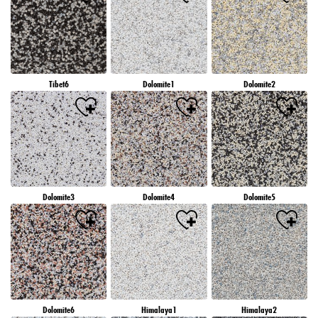
Tibet6
Dolomite1
Dolomite2
Dolomite3
Dolomite4
Dolomite5
Dolomite6
Himalaya1
Himalaya2