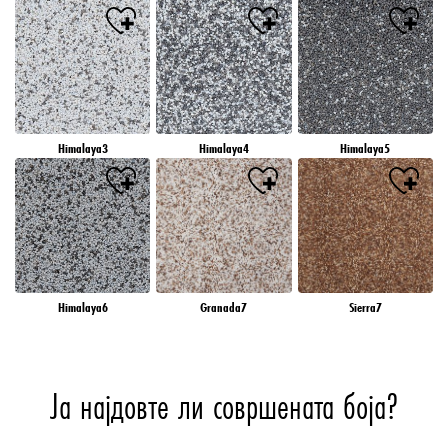
Himalaya3
Himalaya4
Himalaya5
Himalaya6
Granada7
Sierra7
Ја најдовте ли совршената боја?