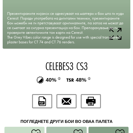
Презентираните нијанси се однесуваат на малтери и бои што ги нуди
Ceresit. Поради употребата на дигитални техники, презентираните
бои можеби не ги претставуваат оригиналните, па затоа не можат да
се сметаат за сигурна презентација на бои. Препорачуваме да ги
проверите автентичните тон карти на Ceresit.
The Grey Vibes color range is designed for use with special transparent
plaster bases for CT 74 and CT 76 renders.
CELEBES3 CS3
40%
48%
ПОГЛЕДНЕТЕ ДРУГИ БОИ ВО ОВАА ПАЛЕТА