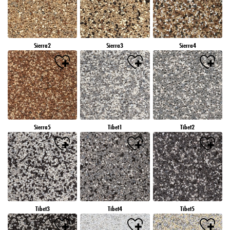
Sierra2
Sierra3
Sierra4
Sierra5
Tibet1
Tibet2
Tibet3
Tibet4
Tibet5