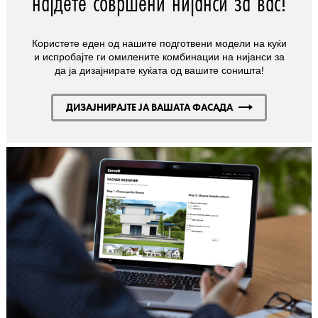
најдете совршени нијанси за вас!
Користете еден од нашите подготвени модели на куќи
и испробајте ги омилените комбинации на нијанси за
да ја дизајнирате куќата од вашите соништа!
ДИЗАЈНИРАЈТЕ ЈА ВАШАТА ФАСАДА