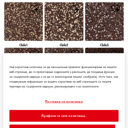
Chile1
Chile2
Chile3
Ние користиме колачиња за да овозможиме правилно функционирање на нашата
веб-страница, да ги прилагодиме содржините и рекламите, да понудиме функции
за социјалните медиуми и за да го анализираме нашиот сообраќај. Исто така, ние
споделуваме информации за вашето користење на веб-страницата со нашите
партнери во социјалните медиуми, рекламирањето и во аналитиката.
Chile4
Chile5
Chile6
Поставки за колачиња
Прифати ги сите колачиња.