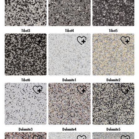
Tibet3
Tibet4
Tibet5
Tibet6
Dolomite1
Dolomite2
Dolomite3
Dolomite4
Dolomite5