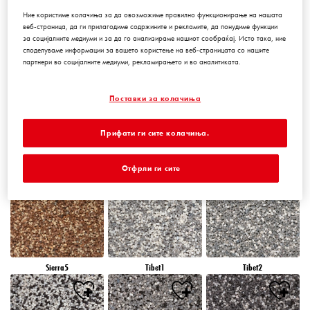
Ние користиме колачиња за да овозможиме правилно функционирање на нашата
веб-страница, да ги прилагодиме содржините и рекламите, да понудиме функции
за социјалните медиуми и за да го анализираме нашиот сообраќај. Исто така, ние
Peru5
Peru6
Sierra1
споделуваме информации за вашето користење на веб-страницата со нашите
партнери во социјалните медиуми, рекламирањето и во аналитиката.
Поставки за колачиња
Прифати ги сите колачиња.
Sierra2
Sierra3
Sierra4
Отфрли ги сите
Sierra5
Tibet1
Tibet2