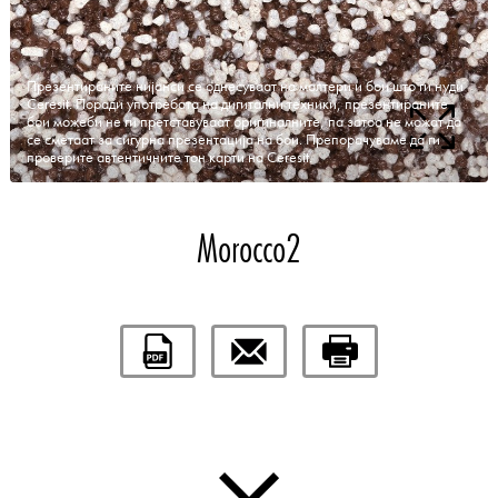
Презентираните нијанси се однесуваат на малтери и бои што ги нуди
Ceresit. Поради употребата на дигитални техники, презентираните
бои можеби не ги претставуваат оригиналните, па затоа не можат да
се сметаат за сигурна презентација на бои. Препорачуваме да ги
проверите автентичните тон карти на Ceresit.
Morocco2