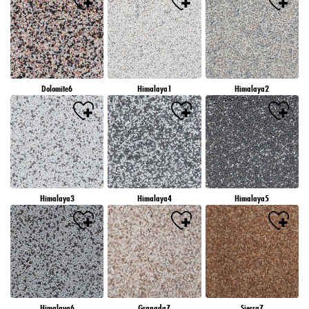
Dolomite6
Himalaya1
Himalaya2
Himalaya3
Himalaya4
Himalaya5
Himalaya6
Granada7
Sierra7