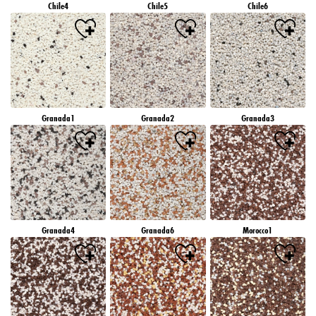
Chile4
Chile5
Chile6
Granada1
Granada2
Granada3
Granada4
Granada6
Morocco1