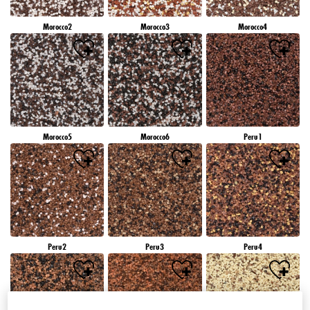
Morocco2
Morocco3
Morocco4
Morocco5
Morocco6
Peru1
Peru2
Peru3
Peru4