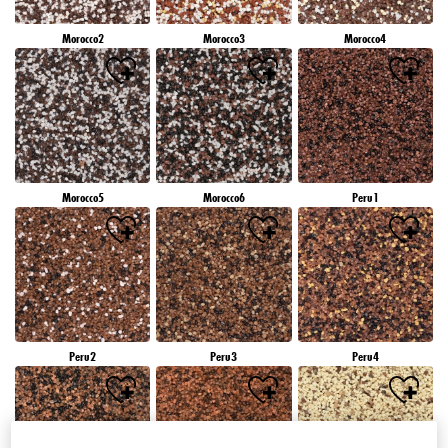
Morocco2
Morocco3
Morocco4
Morocco5
Morocco6
Peru1
Peru2
Peru3
Peru4