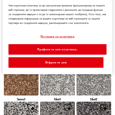
Ние користиме колачиња за да овозможиме правилно функционирање на нашата
веб-страница, да ги прилагодиме содржините и рекламите, да понудиме функции
за социјалните медиуми и за да го анализираме нашиот сообраќај. Исто така, ние
Peru5
Peru6
Sierra1
споделуваме информации за вашето користење на веб-страницата со нашите
партнери во социјалните медиуми, рекламирањето и во аналитиката.
Поставки за колачиња
Прифати ги сите колачиња.
Sierra2
Sierra3
Sierra4
Отфрли ги сите
Sierra5
Tibet1
Tibet2