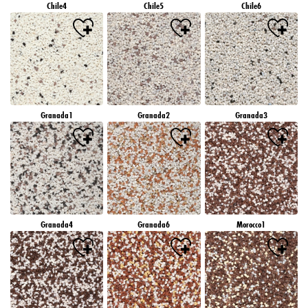
Chile4
Chile5
Chile6
Granada1
Granada2
Granada3
Granada4
Granada6
Morocco1