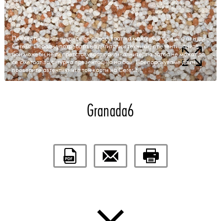
Презентираните нијанси се однесуваат на малтери и бои што ги нуди
Ceresit. Поради употребата на дигитални техники, презентираните
бои можеби не ги претставуваат оригиналните, па затоа не можат да
се сметаат за сигурна презентација на бои. Препорачуваме да ги
проверите автентичните тон карти на Ceresit.
Granada6