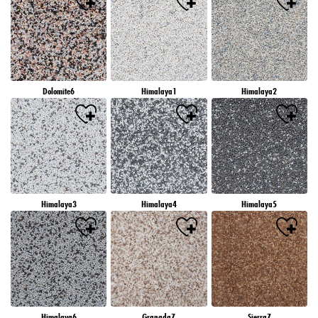
Dolomite6
Himalaya1
Himalaya2
Himalaya3
Himalaya4
Himalaya5
Himalaya6
Granada7
Sierra7