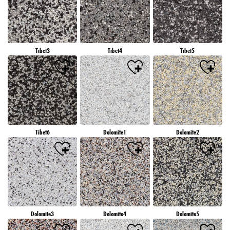
Tibet3
Tibet4
Tibet5
Tibet6
Dolomite1
Dolomite2
Dolomite3
Dolomite4
Dolomite5