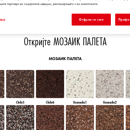
шите партнери во социјалните медиуми, рекламирањето и во аналитиката.
EN
EMERALD FIELD
EMERALD OASE
DIAMOND NIGHT
SAPPHIRE SEA
иња
Отфрли ги сите
Прифат
Откријте МОЗАИК ПАЛЕТА
МОЗАИК ПАЛЕТА
Chile5
Chile6
Granada1
Granada2