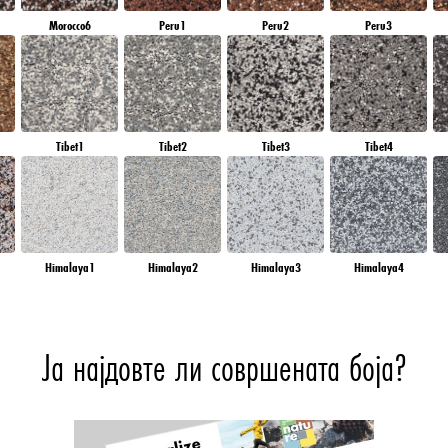
Morocco6
Peru1
Peru2
Peru3
Tibet1
Tibet2
Tibet3
Tibet4
Himalaya1
Himalaya2
Himalaya3
Himalaya4
Ја најдовте ли совршената боја?