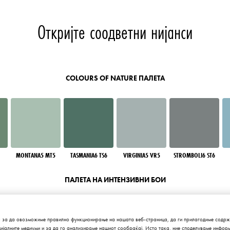
Откријте соодветни нијанси
COLOURS OF NATURE ПАЛЕТА
MONTANA5 MT5
TASMANIA6 TS6
VIRGINIA5 VR5
STROMBOLI6 ST6
ПАЛЕТА НА ИНТЕНЗИВНИ БОИ
 за да овозможиме правилно функционирање на нашата веб-страница, да ги прилагодиме содржи
цијалните медиуми и за да го анализираме нашиот сообраќај. Исто така, ние споделуваме инфор