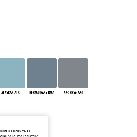
ALASKA3 AL3
BERMUDAS5 BM5
AZORES6 AZ6
ните и рекламите, да
мации за вашето користење