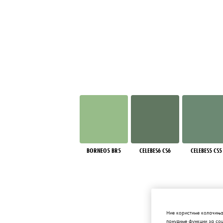
BORNEO5 BR5
CELEBES6 CS6
CELEBES5 CS5
Ние користиме колачиња
понудиме функции за со