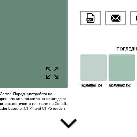
ПОГЛЕДН
TASMANIA1 TS1
TASMANIA2 TS2
Ceresit. Поради употребата на
оригиналните, па затоа не можат да се
те автентичните тон карти на Ceresit.
laster bases for CT 74 and CT 76 renders.