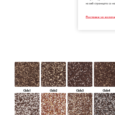
на веб-страницата со на
EMERALD GARD
Поставки за колач
Chile1
Chile2
Chile3
Chile4