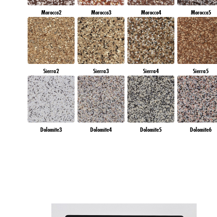
Morocco2
Morocco3
Morocco4
Morocco5
Sierra2
Sierra3
Sierra4
Sierra5
Dolomite3
Dolomite4
Dolomite5
Dolomite6