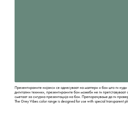
Презентираните нијанси се однесуваат на малтери и бои што ги нуди 
дигитални техники, презентираните бои можеби не ги претставуваат 
сметаат за сигурна презентација на бои. Препорачуваме да ги провери
The Grey Vibes color range is designed for use with special transparent p