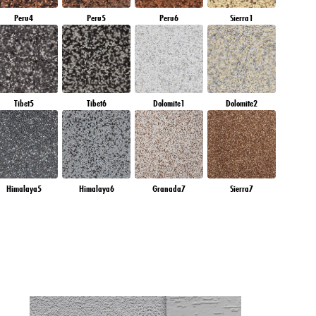
Peru4
Peru5
Peru6
Sierra1
Tibet5
Tibet6
Dolomite1
Dolomite2
Himalaya5
Himalaya6
Granada7
Sierra7