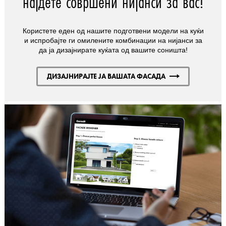
најдете совршени нијанси за вас!
Користете еден од нашите подготвени модели на куќи
и испробајте ги омилените комбинации на нијанси за
да ја дизајнирате куќата од вашите соништа!
ДИЗАЈНИРАЈТЕ ЈА ВАШАТА ФАСАДА