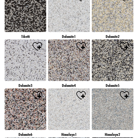
Tibet6
Dolomite1
Dolomite2
Dolomite3
Dolomite4
Dolomite5
Dolomite6
Himalaya1
Himalaya2