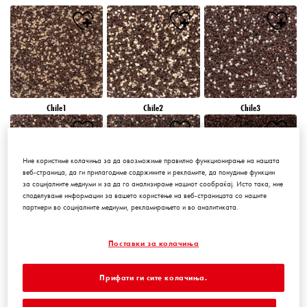
Chile1
Chile2
Chile3
Ние користиме колачиња за да овозможиме правилно функционирање на нашата
веб-страница, да ги прилагодиме содржините и рекламите, да понудиме функции
за социјалните медиуми и за да го анализираме нашиот сообраќај. Исто така, ние
споделуваме информации за вашето користење на веб-страницата со нашите
партнери во социјалните медиуми, рекламирањето и во аналитиката.
Chile4
Chile5
Chile6
Поставки за колачиња
Прифати ги сите колачиња.