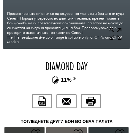
Презентираните нијанси се однесуваат на малтери и бои што ги нуди
Ceresit. Поради употребата на дигитални техники, презентираните
бои можеби не ги претставуваат оригиналните, па затоа не можат да
се сметаат за сигурна презентација на бои. Препорачуваме да ги
проверите автентичните тон карти на Ceresit.
The Intense&Expressive color range is suitable only for CT 76 and CT 79
renders.
DIAMOND DAY
11%
ПОГЛЕДНЕТЕ ДРУГИ БОИ ВО ОВАА ПАЛЕТА