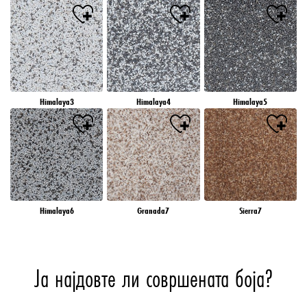
Himalaya3
Himalaya4
Himalaya5
Himalaya6
Granada7
Sierra7
Ја најдовте ли совршената боја?