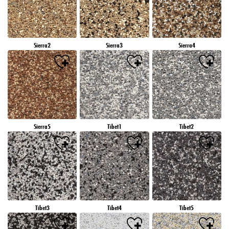
Sierra2
Sierra3
Sierra4
Sierra5
Tibet1
Tibet2
Tibet3
Tibet4
Tibet5