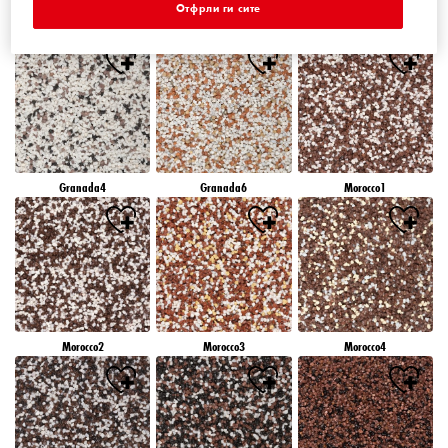
Отфрли ги сите
Granada1
Granada2
Granada3
Granada4
Granada6
Morocco1
Morocco2
Morocco3
Morocco4