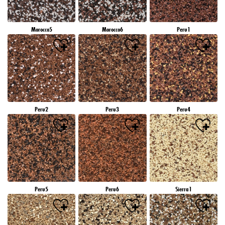
Morocco5
Morocco6
Peru1
Peru2
Peru3
Peru4
Peru5
Peru6
Sierra1