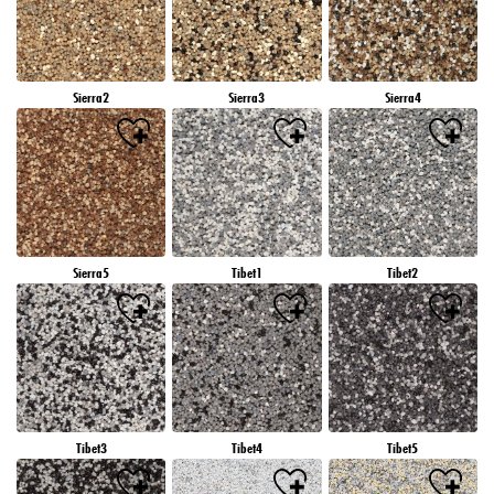
Sierra2
Sierra3
Sierra4
Sierra5
Tibet1
Tibet2
Tibet3
Tibet4
Tibet5