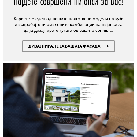
најдете совршени нијанси за вас!
Користете еден од нашите подготвени модели на куќи
и испробајте ги омилените комбинации на нијанси за
да ја дизајнирате куќата од вашите соништа!
ДИЗАЈНИРАЈТЕ ЈА ВАШАТА ФАСАДА