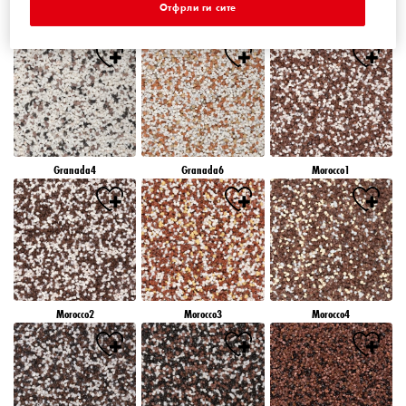
Отфрли ги сите
Granada1
Granada2
Granada3
Granada4
Granada6
Morocco1
Morocco2
Morocco3
Morocco4