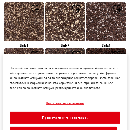
Chile1
Chile2
Chile3
Ние користиме колачиња за да овозможиме правилно функционирање на нашата
веб-страница, да ги прилагодиме содржините и рекламите, да понудиме функции
за социјалните медиуми и за да го анализираме нашиот сообраќај. Исто така, ние
споделуваме информации за вашето користење на веб-страницата со нашите
партнери во социјалните медиуми, рекламирањето и во аналитиката.
Chile4
Chile5
Chile6
Поставки за колачиња
Прифати ги сите колачиња.