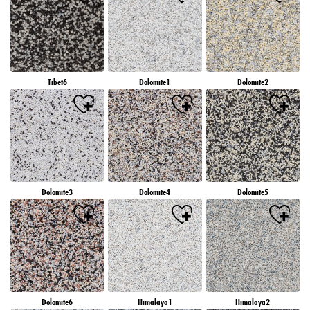
Tibet6
Dolomite1
Dolomite2
Dolomite3
Dolomite4
Dolomite5
Dolomite6
Himalaya1
Himalaya2