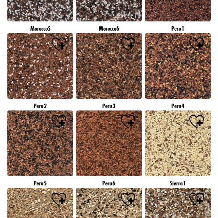
Morocco5
Morocco6
Peru1
Peru2
Peru3
Peru4
Peru5
Peru6
Sierra1