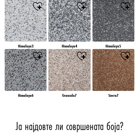
Himalaya3
Himalaya4
Himalaya5
Himalaya6
Granada7
Sierra7
Ја најдовте ли совршената боја?