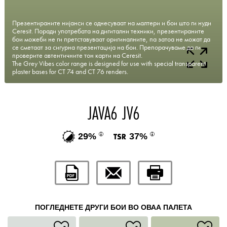
Презентираните нијанси се однесуваат на малтери и бои што ги нуди
Ceresit. Поради употребата на дигитални техники, презентираните
бои можеби не ги претставуваат оригиналните, па затоа не можат да
се сметаат за сигурна презентација на бои. Препорачуваме да ги
проверите автентичните тон карти на Ceresit.
The Grey Vibes color range is designed for use with special transparent
plaster bases for CT 74 and CT 76 renders.
JAVA6 JV6
29%
37%
ПОГЛЕДНЕТЕ ДРУГИ БОИ ВО ОВАА ПАЛЕТА