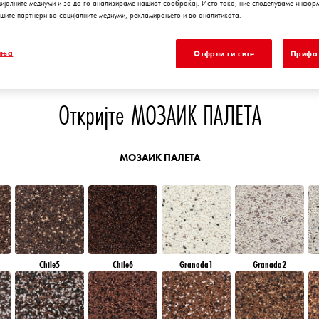
цијалните медиуми и за да го анализираме нашиот сообраќај. Исто така, ние споделуваме инфор
шите партнери во социјалните медиуми, рекламирањето и во аналитиката.
AMBER ISLAND
AMBER JEWEL
DIAMOND
EMERALD PARK
D
MORNING
иња
Отфрли ги сите
Прифат
Откријте МОЗАИК ПАЛЕТА
МОЗАИК ПАЛЕТА
Chile5
Chile6
Granada1
Granada2