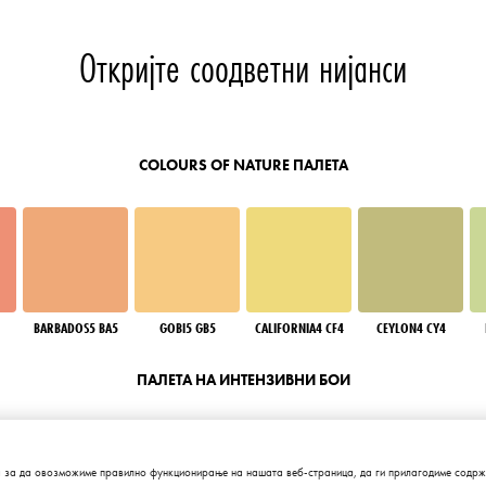
Откријте соодветни нијанси
COLOURS OF NATURE ПАЛЕТА
BARBADOS5 BA5
GOBI5 GB5
CALIFORNIA4 CF4
CEYLON4 CY4
ПАЛЕТА НА ИНТЕНЗИВНИ БОИ
 за да овозможиме правилно функционирање на нашата веб-страница, да ги прилагодиме содржи