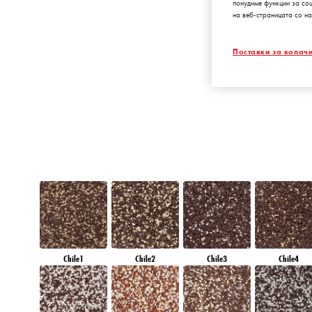
понудиме функции за со
на веб-страницата со на
RUBY SUNSET
Поставки за колач
Chile1
Chile2
Chile3
Chile4