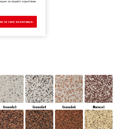
мации за вашето користење
IAMOND EVENING
и ги сите колачиња.
Granada3
Granada4
Granada6
Morocco1