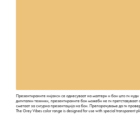
Презентираните нијанси се однесуваат на малтери и бои што ги нуди 
дигитални техники, презентираните бои можеби не ги претставуваат 
сметаат за сигурна презентација на бои. Препорачуваме да ги провери
The Grey Vibes color range is designed for use with special transparent p