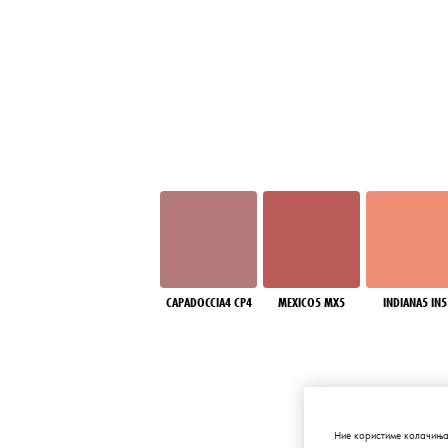
CAPADOCCIA4 CP4
MEXICO5 MX5
INDIANA5 IN5
Ние користиме колачиња