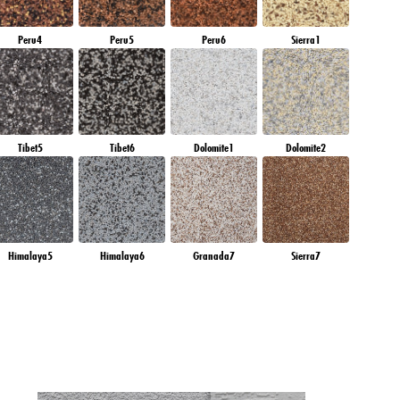
Peru4
Peru5
Peru6
Sierra1
Tibet5
Tibet6
Dolomite1
Dolomite2
Himalaya5
Himalaya6
Granada7
Sierra7