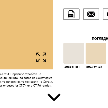
ПОГЛЕДН
JAMAICA1 JM1
JAMAICA2 JM2
Ceresit. Поради употребата на
оригиналните, па затоа не можат да се
те автентичните тон карти на Ceresit.
laster bases for CT 74 and CT 76 renders.