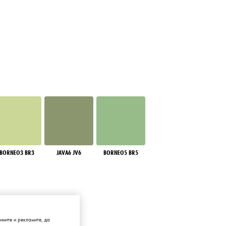
BORNEO3 BR3
JAVA6 JV6
BORNEO5 BR5
ните и рекламите, да