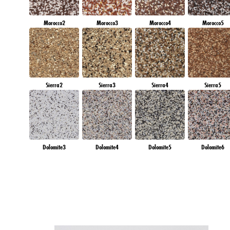
Morocco2
Morocco3
Morocco4
Morocco5
Sierra2
Sierra3
Sierra4
Sierra5
Dolomite3
Dolomite4
Dolomite5
Dolomite6