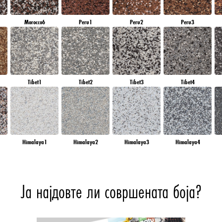
Morocco6
Peru1
Peru2
Peru3
Tibet1
Tibet2
Tibet3
Tibet4
Himalaya1
Himalaya2
Himalaya3
Himalaya4
Ја најдовте ли совршената боја?