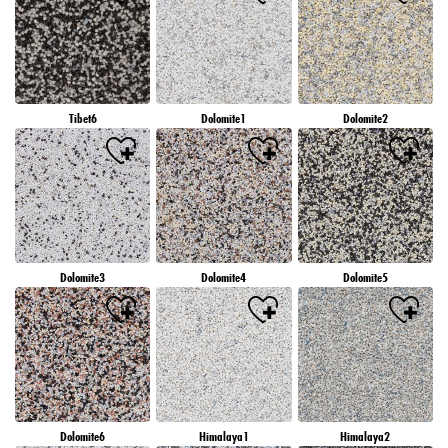
Tibet6
Dolomite1
Dolomite2
Dolomite3
Dolomite4
Dolomite5
Dolomite6
Himalaya1
Himalaya2