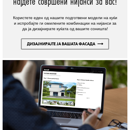
најдете совршени нијанси за вас!
Користете еден од нашите подготвени модели на куќи
и испробајте ги омилените комбинации на нијанси за
да ја дизајнирате куќата од вашите соништа!
ДИЗАЈНИРАЈТЕ ЈА ВАШАТА ФАСАДА