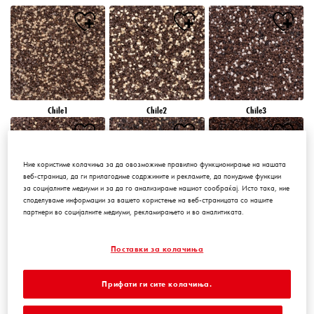
Chile1
Chile2
Chile3
Ние користиме колачиња за да овозможиме правилно функционирање на нашата
веб-страница, да ги прилагодиме содржините и рекламите, да понудиме функции
за социјалните медиуми и за да го анализираме нашиот сообраќај. Исто така, ние
споделуваме информации за вашето користење на веб-страницата со нашите
партнери во социјалните медиуми, рекламирањето и во аналитиката.
Chile4
Chile5
Chile6
Поставки за колачиња
Прифати ги сите колачиња.