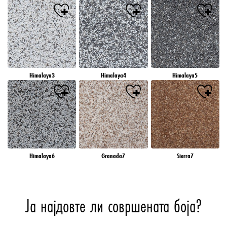
Himalaya3
Himalaya4
Himalaya5
Himalaya6
Granada7
Sierra7
Ја најдовте ли совршената боја?