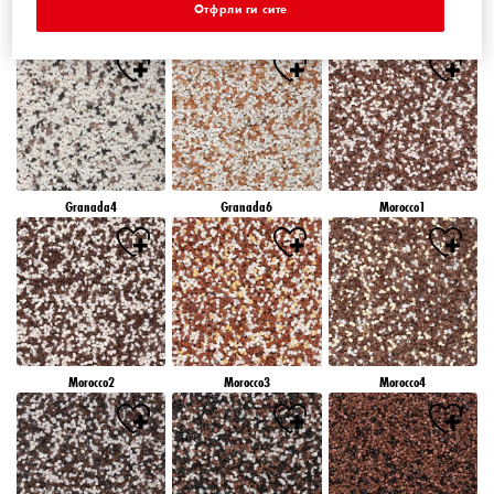
Отфрли ги сите
Granada1
Granada2
Granada3
Granada4
Granada6
Morocco1
Morocco2
Morocco3
Morocco4