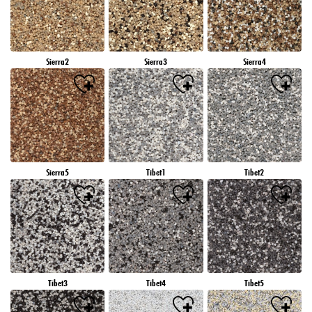
Sierra2
Sierra3
Sierra4
Sierra5
Tibet1
Tibet2
Tibet3
Tibet4
Tibet5