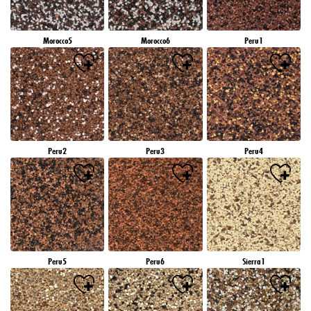
Morocco5
Morocco6
Peru1
Peru2
Peru3
Peru4
Peru5
Peru6
Sierra1