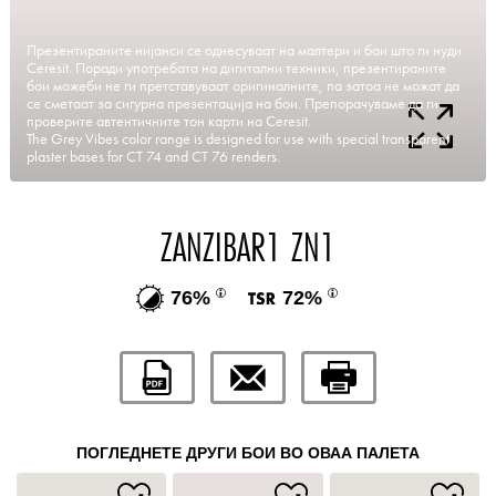
Презентираните нијанси се однесуваат на малтери и бои што ги нуди
Ceresit. Поради употребата на дигитални техники, презентираните
бои можеби не ги претставуваат оригиналните, па затоа не можат да
се сметаат за сигурна презентација на бои. Препорачуваме да ги
проверите автентичните тон карти на Ceresit.
The Grey Vibes color range is designed for use with special transparent
plaster bases for CT 74 and CT 76 renders.
ZANZIBAR1 ZN1
76%
72%
ПОГЛЕДНЕТЕ ДРУГИ БОИ ВО ОВАА ПАЛЕТА