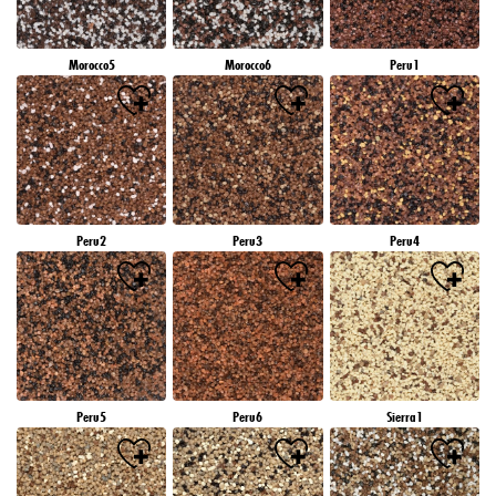
Morocco5
Morocco6
Peru1
Peru2
Peru3
Peru4
Peru5
Peru6
Sierra1