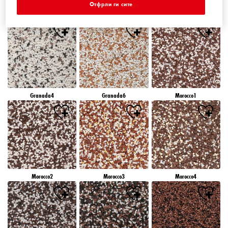
Отфрли ги сите
Granada1
Granada2
Granada3
Granada4
Granada6
Morocco1
Morocco2
Morocco3
Morocco4