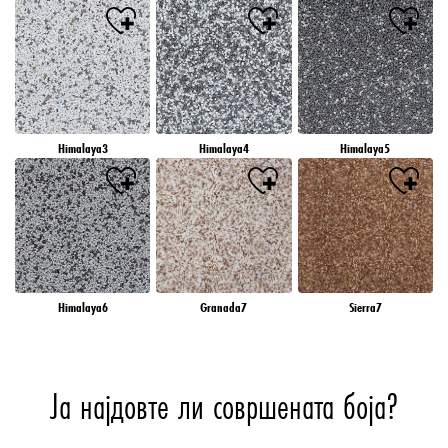
Himalaya3
Himalaya4
Himalaya5
Himalaya6
Granada7
Sierra7
Ја најдовте ли совршената боја?