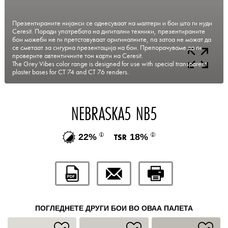
Презентираните нијанси се однесуваат на малтери и бои што ги нуди
Ceresit. Поради употребата на дигитални техники, презентираните
бои можеби не ги претставуваат оригиналните, па затоа не можат да
се сметаат за сигурна презентација на бои. Препорачуваме да ги
проверите автентичните тон карти на Ceresit.
The Grey Vibes color range is designed for use with special transparent
plaster bases for CT 74 and CT 76 renders.
NEBRASKA5 NB5
22%
18%
ПОГЛЕДНЕТЕ ДРУГИ БОИ ВО ОВАА ПАЛЕТА