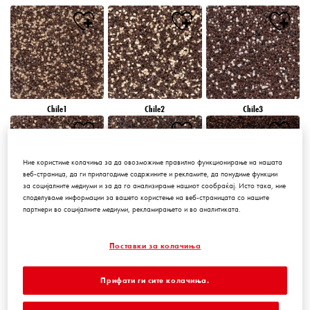
Chile1
Chile2
Chile3
Ние користиме колачиња за да овозможиме правилно функционирање на нашата
веб-страница, да ги прилагодиме содржините и рекламите, да понудиме функции
за социјалните медиуми и за да го анализираме нашиот сообраќај. Исто така, ние
споделуваме информации за вашето користење на веб-страницата со нашите
партнери во социјалните медиуми, рекламирањето и во аналитиката.
Chile4
Chile5
Chile6
Поставки за колачиња
Прифати ги сите колачиња.