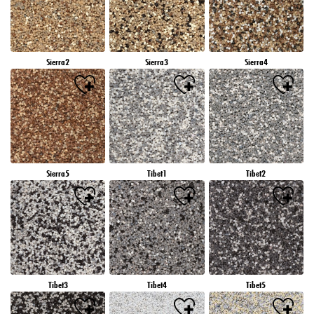
Sierra2
Sierra3
Sierra4
Sierra5
Tibet1
Tibet2
Tibet3
Tibet4
Tibet5