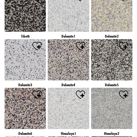
Tibet6
Dolomite1
Dolomite2
Dolomite3
Dolomite4
Dolomite5
Dolomite6
Himalaya1
Himalaya2