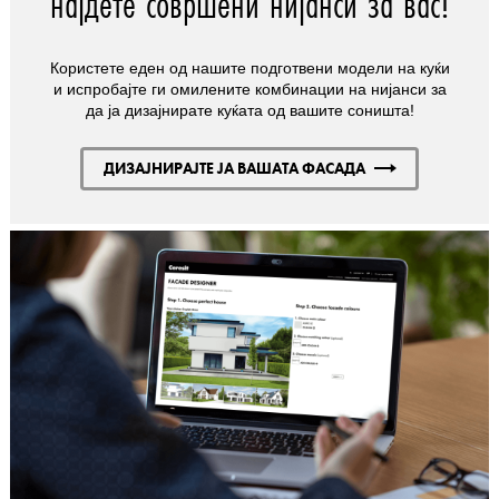
најдете совршени нијанси за вас!
Користете еден од нашите подготвени модели на куќи
и испробајте ги омилените комбинации на нијанси за
да ја дизајнирате куќата од вашите соништа!
ДИЗАЈНИРАЈТЕ ЈА ВАШАТА ФАСАДА