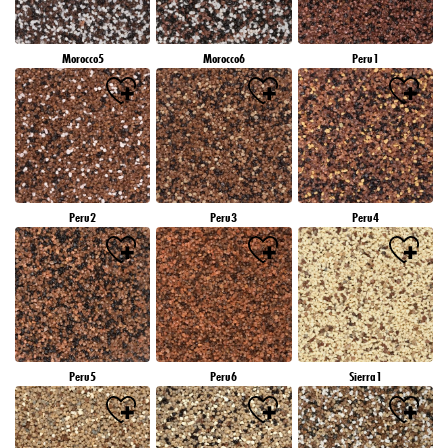
Morocco5
Morocco6
Peru1
Peru2
Peru3
Peru4
Peru5
Peru6
Sierra1