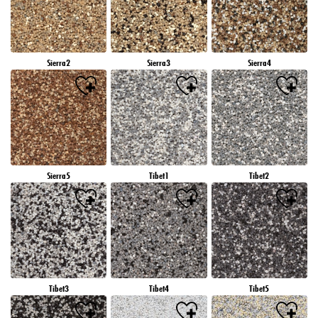
Sierra2
Sierra3
Sierra4
Sierra5
Tibet1
Tibet2
Tibet3
Tibet4
Tibet5