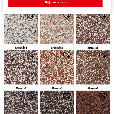
Отфрли ги сите
Granada1
Granada2
Granada3
Granada4
Granada6
Morocco1
Morocco2
Morocco3
Morocco4