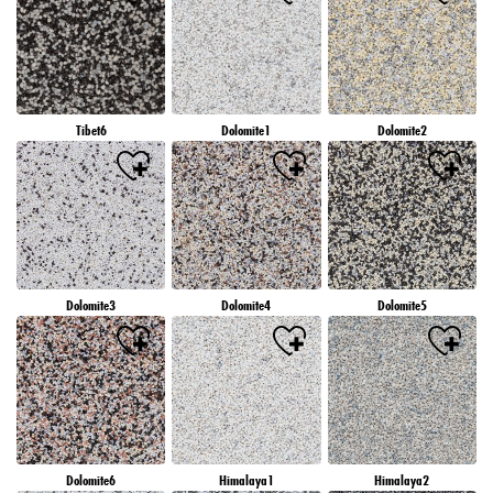
Tibet6
Dolomite1
Dolomite2
Dolomite3
Dolomite4
Dolomite5
Dolomite6
Himalaya1
Himalaya2