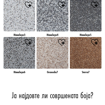
Himalaya3
Himalaya4
Himalaya5
Himalaya6
Granada7
Sierra7
Ја најдовте ли совршената боја?