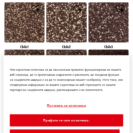
Chile1
Chile2
Chile3
Ние користиме колачиња за да овозможиме правилно функционирање на нашата
веб-страница, да ги прилагодиме содржините и рекламите, да понудиме функции
за социјалните медиуми и за да го анализираме нашиот сообраќај. Исто така, ние
споделуваме информации за вашето користење на веб-страницата со нашите
партнери во социјалните медиуми, рекламирањето и во аналитиката.
Chile4
Chile5
Chile6
Поставки за колачиња
Прифати ги сите колачиња.