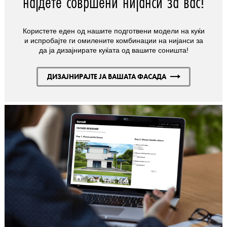
најдете совршени нијанси за вас!
Користете еден од нашите подготвени модели на куќи
и испробајте ги омилените комбинации на нијанси за
да ја дизајнирате куќата од вашите соништа!
ДИЗАЈНИРАЈТЕ ЈА ВАШАТА ФАСАДА