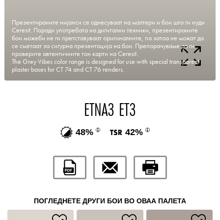
Презентираните нијанси се однесуваат на малтери и бои што ги нуди
Ceresit. Поради употребата на дигитални техники, презентираните
бои можеби не ги претставуваат оригиналните, па затоа не можат да
се сметаат за сигурна презентација на бои. Препорачуваме да ги
проверите автентичните тон карти на Ceresit.
The Grey Vibes color range is designed for use with special transparent
plaster bases for CT 74 and CT 76 renders.
ETNA3 ET3
48%
42%
ПОГЛЕДНЕТЕ ДРУГИ БОИ ВО ОВАА ПАЛЕТА